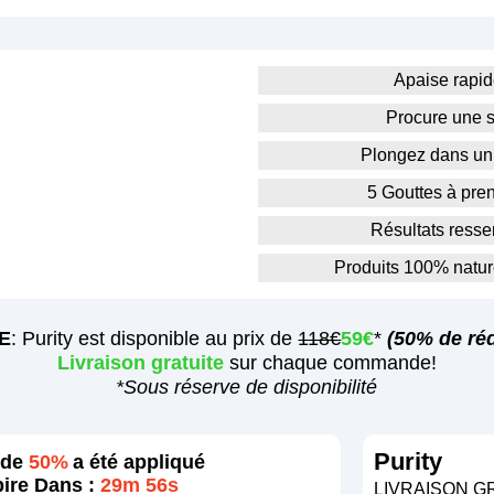
Apaise rapide
Procure une s
Plongez dans un 
5 Gouttes à pre
Résultats ressen
Produits 100% nature
E
:
Purity
est disponible au prix de
118€
59€
*
(50% de réd
Livraison gratuite
sur chaque commande!
*Sous réserve de disponibilité
Purity
 de
50%
a été appliqué
ire Dans :
29m 54s
LIVRAISON G