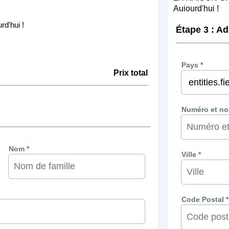
Aujourd'hui !
rd'hui !
Étape 3 : A
Pays *
Prix total
Numéro et nom
Nom *
Ville *
Code Postal *